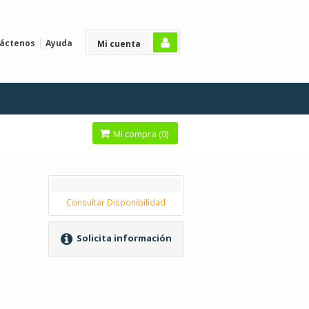
áctenos
Ayuda
Mi cuenta
Mi compra (
0
)
Consultar Disponibilidad
Solicita información