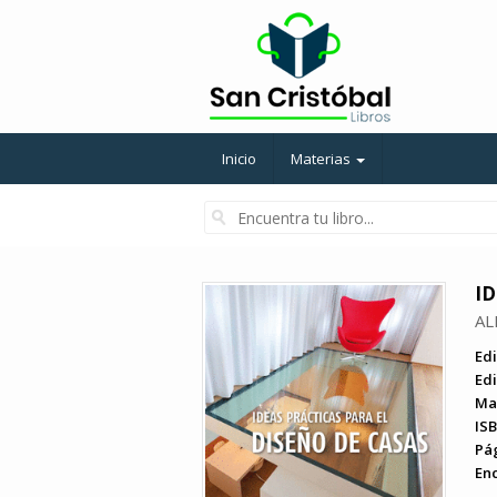
Inicio
Materias
ID
AL
Edi
Edi
Ma
ISB
Pá
En