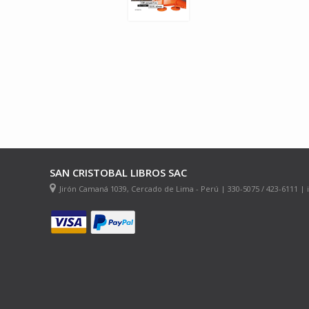
SAN CRISTOBAL LIBROS SAC
Jirón Camaná 1039, Cercado de Lima - Perú | 330-5075 / 423-6111 |