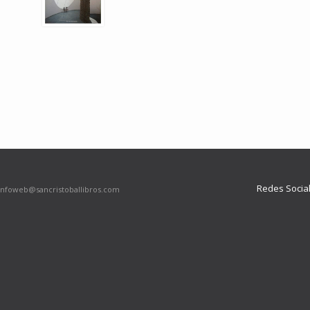
Redes Socia
infoweb@sancristoballibros.com