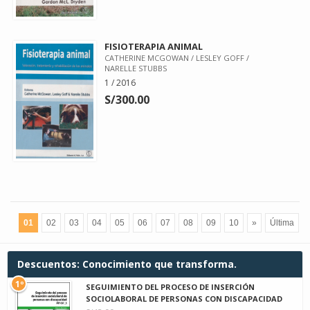
FISIOTERAPIA ANIMAL
CATHERINE MCGOWAN / LESLEY GOFF /
NARELLE STUBBS
1 / 2016
S/300.00
01
02
03
04
05
06
07
08
09
10
»
Última
Descuentos: Conocimiento que transforma.
1º
SEGUIMIENTO DEL PROCESO DE INSERCIÓN
SOCIOLABORAL DE PERSONAS CON DISCAPACIDAD