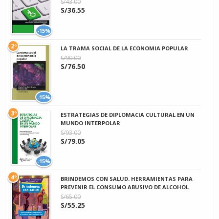
S/43.00
S/36.55
-15%
2º
LA TRAMA SOCIAL DE LA ECONOMIA POPULAR
S/90.00
S/76.50
-15%
3º
ESTRATEGIAS DE DIPLOMACIA CULTURAL EN UN
MUNDO INTERPOLAR
S/93.00
S/79.05
-15%
4º
BRINDEMOS CON SALUD. HERRAMIENTAS PARA
PREVENIR EL CONSUMO ABUSIVO DE ALCOHOL
S/65.00
S/55.25