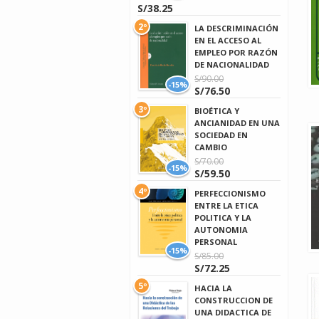
S/38.25
2º
LA DESCRIMINACIÓN
EN EL ACCESO AL
EMPLEO POR RAZÓN
DE NACIONALIDAD
S/90.00
-15%
S/76.50
3º
BIOÉTICA Y
ANCIANIDAD EN UNA
SOCIEDAD EN
CAMBIO
S/70.00
-15%
S/59.50
4º
PERFECCIONISMO
ENTRE LA ETICA
POLITICA Y LA
AUTONOMIA
PERSONAL
-15%
S/85.00
S/72.25
5º
HACIA LA
CONSTRUCCION DE
UNA DIDACTICA DE