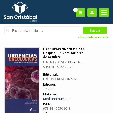
0
Busqueda avanzada
URGENCIAS ONCOLOGICAS.
Hospital universitario 12
de octubre
/
L. M. MANSO SANCHEZ
J. M.
SEPULVEDA SANCHEZ
Editorial:
ERGON CREACION S.A.
Edición:
1 / 2015
Materia:
Medicina humana
ISBN:
978-84-15950-99-8