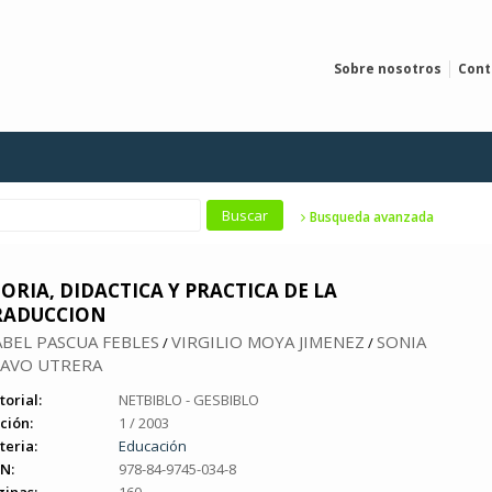
Sobre nosotros
Cont
Busqueda avanzada
ORIA, DIDACTICA Y PRACTICA DE LA
RADUCCION
ABEL PASCUA FEBLES
VIRGILIO MOYA JIMENEZ
SONIA
/
/
AVO UTRERA
torial:
NETBIBLO - GESBIBLO
ción:
1 / 2003
teria:
Educación
N:
978-84-9745-034-8