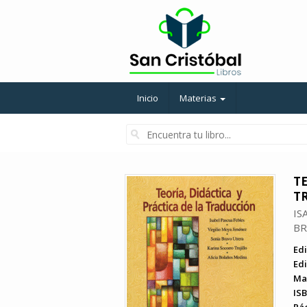
Inicio
Materias
TE
T
IS
BR
Edi
Edi
Ma
ISB