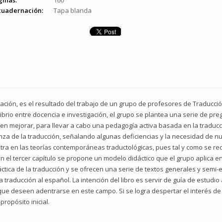
ginas:
160
cuadernación:
Tapa blanda
igación, es el resultado del trabajo de un grupo de profesores de Traducc
ibrio entre docencia e investigación, el grupo se plantea una serie de pr
 mejorar, para llevar a cabo una pedagogía activa basada en la traducci
anza de la traducción, señalando algunas deficiencias y la necesidad de 
ntra en las teorías contemporáneas traductológicas, pues tal y como se re
En el tercer capítulo se propone un modelo didáctico que el grupo aplica e
áctica de la traducción y se ofrecen una serie de textos generales y semi-
la traducción al español. La intención del libro es servir de guía de estud
s que deseen adentrarse en este campo. Si se logra despertar el interés de
ropósito inicial.