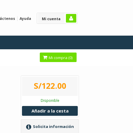
áctenos
Ayuda
Mi cuenta
Mi compra (
0
)
S/122.00
Disponible
Añadir a la cesta
Solicita información