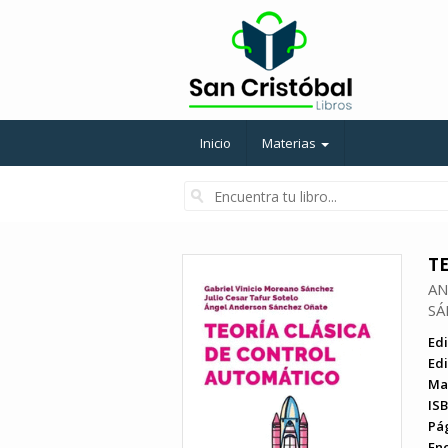
Inicio
Materias
T
AN
SÁ
Edi
Edi
Ma
ISB
Pá
En