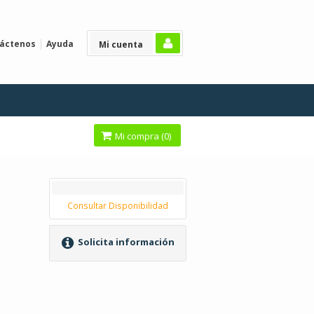
áctenos
Ayuda
Mi cuenta
Mi compra (
0
)
Consultar Disponibilidad
Solicita información