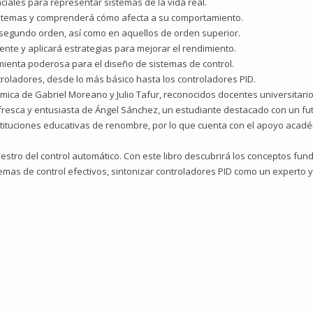
iales para representar sistemas de la vida real.
sistemas y comprenderá cómo afecta a su comportamiento.
 segundo orden, así como en aquellos de orden superior.
nte y aplicará estrategias para mejorar el rendimiento.
amienta poderosa para el diseño de sistemas de control.
troladores, desde lo más básico hasta los controladores PID.
émica de Gabriel Moreano y Julio Tafur, reconocidos docentes universitario
resca y entusiasta de Ángel Sánchez, un estudiante destacado con un fut
stituciones educativas de renombre, por lo que cuenta con el apoyo acad
tro del control automático. Con este libro descubrirá los conceptos funda
temas de control efectivos, sintonizar controladores PID como un experto