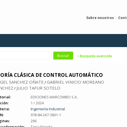
Sobre nosotros
Cont
Busqueda avanzada
EORÍA CLÁSICA DE CONTROL AUTOMÁTICO
GEL SANCHEZ OÑATE
GABRIEL VINICIO MOREANO
/
NCHEZ
JULIO TAFUR SOTELO
/
torial:
EDICIONES MARCOMBO S.A.
ción:
1 / 2024
teria:
Ingeniería Industrial
N:
978-84-267-3801-1
ginas:
266
cuadernación:
Tapa blanda