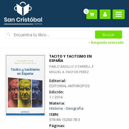
0
Busqueda avanzada
TACITO Y TACITISMO EN
ESPAÑA
/
PABLO BADILLO O´FARRELL
MIGUEL A. PASTOR PEREZ
Editorial:
EDITORIAL ANTHROPOS
Edición:
1 / 2014
Materia:
Historia - Geografia
ISBN:
978-84-15260-78-3
Páginas: