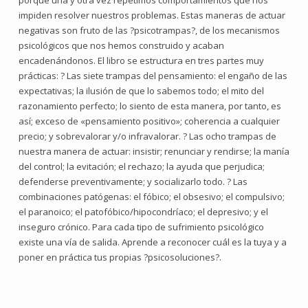
porque una y otra vez repetimos comportamientos que nos
impiden resolver nuestros problemas. Estas maneras de actuar
negativas son fruto de las ?psicotrampas?, de los mecanismos
psicológicos que nos hemos construido y acaban
encadenándonos. El libro se estructura en tres partes muy
prácticas: ? Las siete trampas del pensamiento: el engaño de las
expectativas; la ilusión de que lo sabemos todo; el mito del
razonamiento perfecto; lo siento de esta manera, por tanto, es
así; exceso de «pensamiento positivo»; coherencia a cualquier
precio; y sobrevalorar y/o infravalorar. ? Las ocho trampas de
nuestra manera de actuar: insistir; renunciar y rendirse; la manía
del control; la evitación; el rechazo; la ayuda que perjudica;
defenderse preventivamente; y socializarlo todo. ? Las
combinaciones patógenas: el fóbico; el obsesivo; el compulsivo;
el paranoico; el patofóbico/hipocondríaco; el depresivo; y el
inseguro crónico. Para cada tipo de sufrimiento psicológico
existe una vía de salida. Aprende a reconocer cuál es la tuya y a
poner en práctica tus propias ?psicosoluciones?.