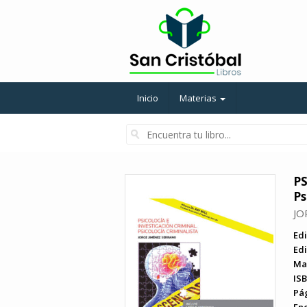
Inicio
Materias
P
Ps
JO
Edi
Edi
Ma
ISB
Pá