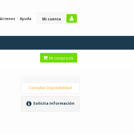
áctenos
Ayuda
Mi cuenta
Mi compra (
0
)
Consultar Disponibilidad
Solicita información