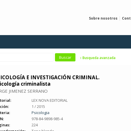
Sobre nosotros
Cont
Busqueda avanzada
SICOLOGÍA E INVESTIGACIÓN CRIMINAL.
icología criminalista
RGE JIMENEZ SERRANO
torial:
LEX NOVA EDITORIAL
ción:
1 / 2015
teria:
Psicologia
N:
978-84-9898-985-4
ginas:
224