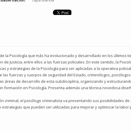
cuadernación:
Tapa blanda
 de la Psicología que más ha evolucionado y desarrollado en los últimos t
n de Justicia, entre ellos a las fuerzas policiales. En este sentido, la Psic
s y estrategias de la Psicología para ser aplicadas a la operativa policial y
e las fuerzas y cuerpos de seguridad del Estado, criminólogos, psicólogos
s áreas de desarrollo de esta subdisciplina, organizando y estructurand
in formación en Psicología. Presenta además una técnica novedosa diseña
ión criminal, el psicólogo criminalista va presentando sus posibilidades 
 estrategias que pueden ser utilizadas para mejorar y optimizar la labor po