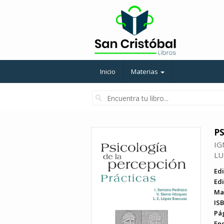
Inicio
Materias
PS
IG
LU
Edi
Edi
Ma
ISB
Pá
En