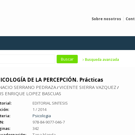
Sobre nosotros
Cont
Busqueda avanzada
ICOLOGÍA DE LA PERCEPCIÓN. Prácticas
NACIO SERRANO PEDRAZA
VICENTE SIERRA VAZQUEZ
/
/
IS ENRIQUE LOPEZ BASCUAS
torial:
EDITORIAL SINTESIS
ción:
1 / 2014
teria:
Psicologia
N:
978-84-9077-046-7
ginas:
342
cuadernación:
Tapa blanda