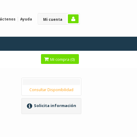
áctenos
Ayuda
Mi cuenta
Mi compra (
0
)
Consultar Disponibilidad
Solicita información