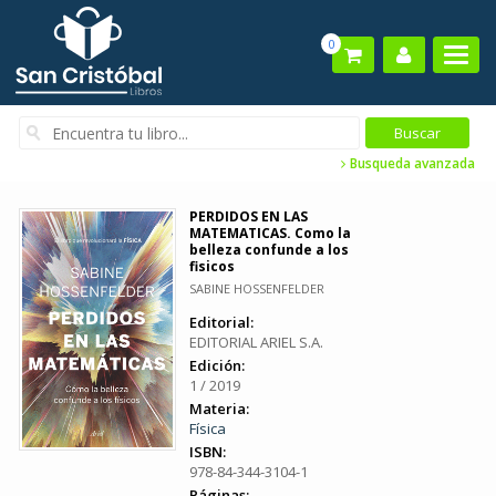
0
Busqueda avanzada
PERDIDOS EN LAS
MATEMATICAS. Como la
belleza confunde a los
fisicos
SABINE HOSSENFELDER
Editorial:
EDITORIAL ARIEL S.A.
Edición:
1 / 2019
Materia:
Física
ISBN:
978-84-344-3104-1
Páginas: