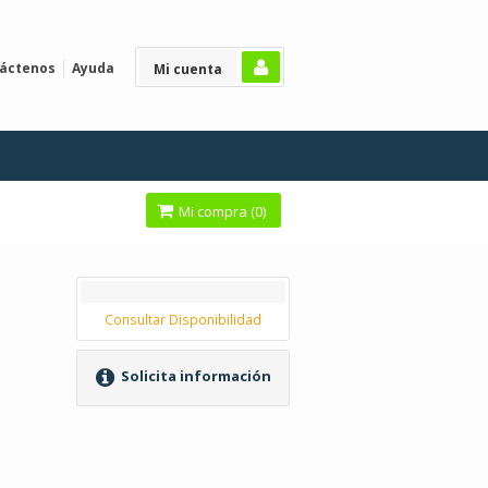
áctenos
Ayuda
Mi cuenta
Mi compra (
0
)
Consultar Disponibilidad
Solicita información