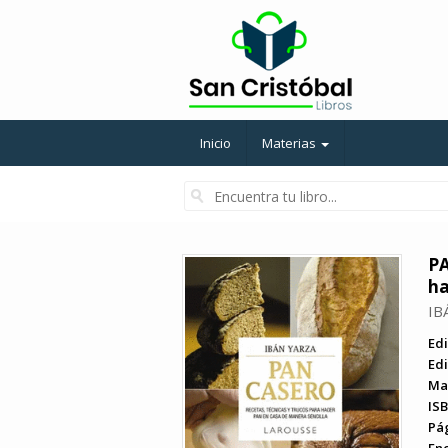
Inicio
Materias
PA
ha
IB
Edi
Edi
Ma
ISB
Pá