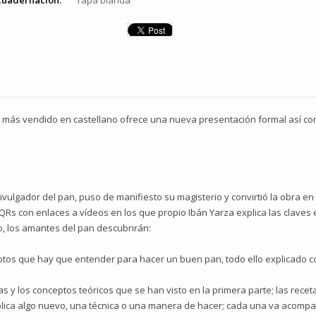
cuadernación:
Tapa blanda
n más vendido en castellano ofrece una nueva presentación formal así com
 divulgador del pan, puso de manifiesto su magisterio y convirtió la obra
QRs con enlaces a vídeos en los que propio Ibán Yarza explica las claves
co, los amantes del pan descubrirán:
ceptos que hay que entender para hacer un buen pan, todo ello explicado co
as y los conceptos teóricos que se han visto en la primera parte; las rece
plica algo nuevo, una técnica o una manera de hacer; cada una va acomp