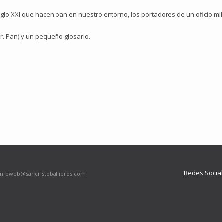
lo XXI que hacen pan en nuestro entorno, los portadores de un oficio mil
r. Pan) y un pequeño glosario.
Redes Socia
infoweb@sancristoballibros.com