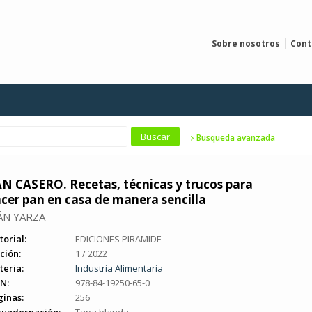
Sobre nosotros
Cont
Busqueda avanzada
N CASERO. Recetas, técnicas y trucos para
cer pan en casa de manera sencilla
ÁN YARZA
torial:
EDICIONES PIRAMIDE
ción:
1 / 2022
teria:
Industria Alimentaria
N:
978-84-19250-65-0
ginas:
256