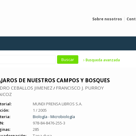
Sobre nosotros
Cont
Busqueda avanzada
AJAROS DE NUESTROS CAMPOS Y BOSQUES
DRO CEBALLOS JIMENEZ
FRANCISCO J. PURROY
/
AICOZ
torial:
MUNDI PRENSA LIBROS S.A.
ción:
1 / 2005
teria:
Biología - Microbiología
N:
978-84-8476-255-3
ginas:
285
cuadernación:
Tapa dura