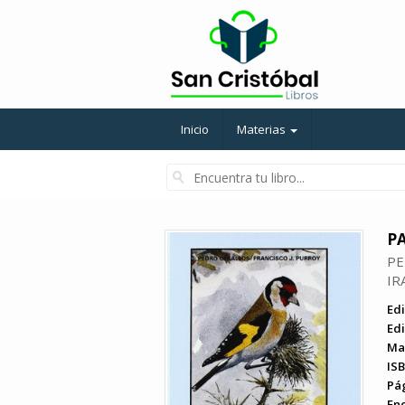
Inicio
Materias
P
PE
IR
Edi
Edi
Ma
ISB
Pá
En