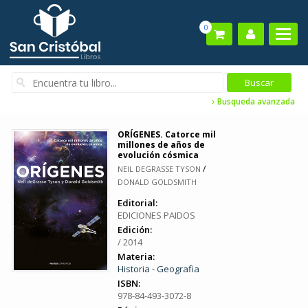
0
Busqueda avanzada
ORÍGENES. Catorce mil
millones de años de
evolución cósmica
/
NEIL DEGRASSE TYSON
DONALD GOLDSMITH
Editorial:
EDICIONES PAIDOS
Edición:
/ 2014
Materia:
Historia - Geografia
ISBN:
978-84-493-3072-8