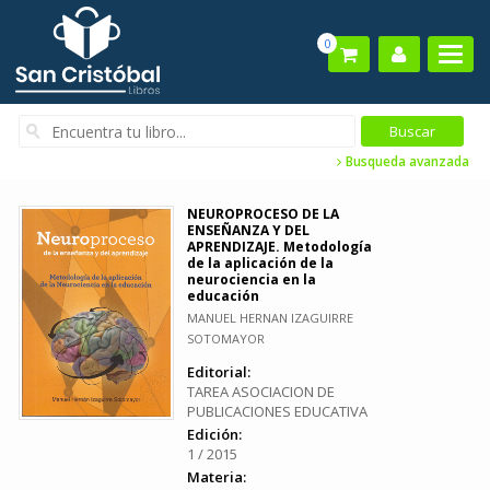
0
Busqueda avanzada
NEUROPROCESO DE LA
ENSEÑANZA Y DEL
APRENDIZAJE. Metodología
de la aplicación de la
neurociencia en la
educación
MANUEL HERNAN IZAGUIRRE
SOTOMAYOR
Editorial:
TAREA ASOCIACION DE
PUBLICACIONES EDUCATIVA
Edición:
1 / 2015
Materia: