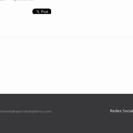
Redes Socia
infoweb@sancristoballibros.com