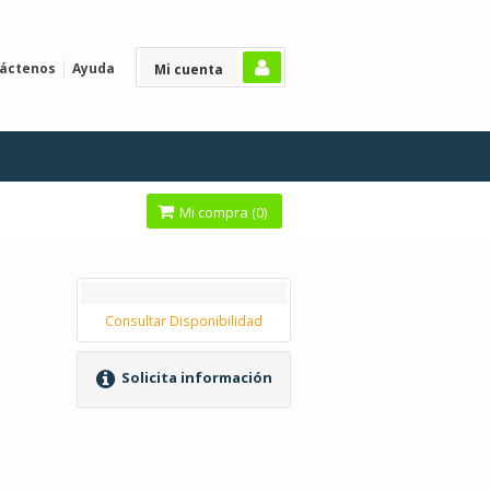
áctenos
Ayuda
Mi cuenta
Mi compra (
0
)
Consultar Disponibilidad
Solicita información