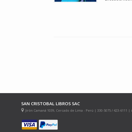
SAN CRISTOBAL LIBROS SAC
Jirón Camaná 1039, Cercado de Lima - Perú | 330-5075 / 423-6111 |