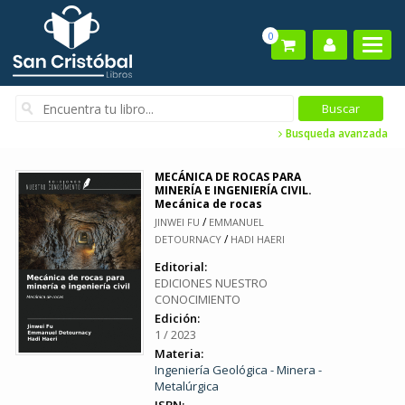
0
Busqueda avanzada
MECÁNICA DE ROCAS PARA
MINERÍA E INGENIERÍA CIVIL.
Mecánica de rocas
/
JINWEI FU
EMMANUEL
/
DETOURNACY
HADI HAERI
Editorial:
EDICIONES NUESTRO
CONOCIMIENTO
Edición:
1 / 2023
Materia:
Ingeniería Geológica - Minera -
Metalúrgica