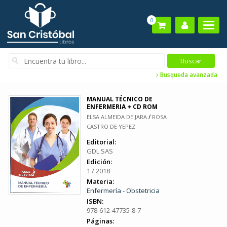
0
Busqueda avanzada
MANUAL TÉCNICO DE
ENFERMERIA + CD ROM
/
ELSA ALMEIDA DE JARA
ROSA
CASTRO DE YEPEZ
Editorial:
GDL SAS
Edición:
1 / 2018
Materia:
Enfermería - Obstetricia
ISBN:
978-612-47735-8-7
Páginas: