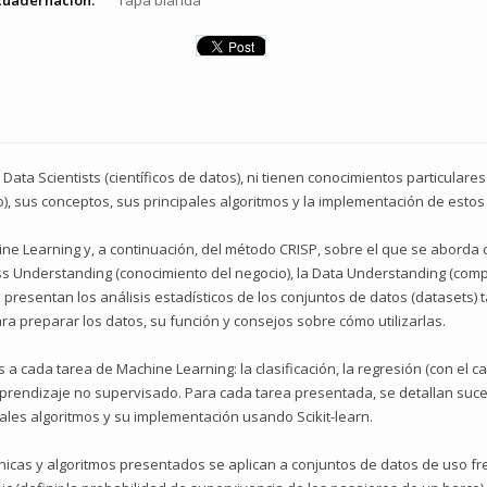
cuadernación:
Tapa blanda
 Data Scientists (científicos de datos), ni tienen conocimientos particular
), sus conceptos, sus principales algoritmos y la implementación de estos
e Learning y, a conti­nuación, del método CRISP, sobre el que se aborda 
ss Understanding (conocimiento del negocio), la Data Understanding (comp
s presentan los análi­sis estadísticos de los conjuntos de datos (datasets)
ara preparar los datos, su función y consejos sobre cómo utilizarlas.
a cada tarea de Machine Learning: la clasificación, la regresión (con el caso
aprendizaje no supervisado. Para cada tarea presentada, se detallan suces
ales algorit­mos y su implementación usando Scikit-learn.
écnicas y algoritmos pre­sentados se aplican a conjuntos de datos de uso frec