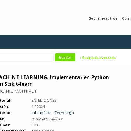
Sobre nosotros
Cont
Busqueda avanzada
ACHINE LEARNING. Implementar en Python
n Scikit-learn
RGINIE MATHIVET
torial:
ENI EDICIONES
ción:
1 / 2024
teria:
Informática - Tecnología
N:
978-2-409-04728-2
ginas:
338