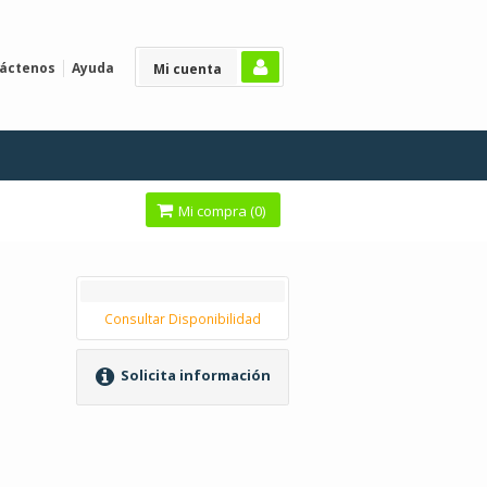
áctenos
Ayuda
Mi cuenta
Mi compra (
0
)
Consultar Disponibilidad
Solicita información