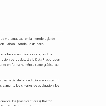
es de matemáticas, en la metodología de
 en Python usando Scikit-learn.
cada fase y sus diversas etapas. Los
resión de los datos) y la Data Preparation
 tanto en forma numérica como gráfica, así
 es­pecial de la predicción), el clustering
ivamente los criterios de evalua­ción, los
uente: Iris (clasificar flores), Boston