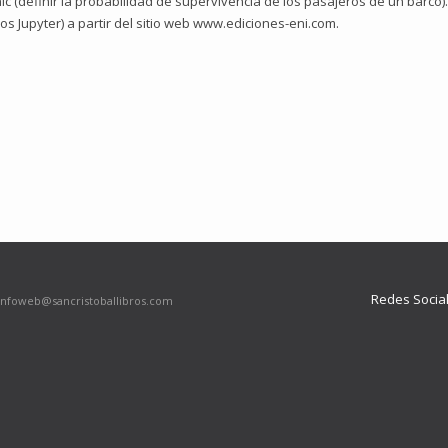
anic (definir la probabilidad de supervivencia de los pasajeros de un barco
 Jupyter) a partir del sitio web www.ediciones-eni.com.
Redes Socia
infoweb@sancristoballibros.com