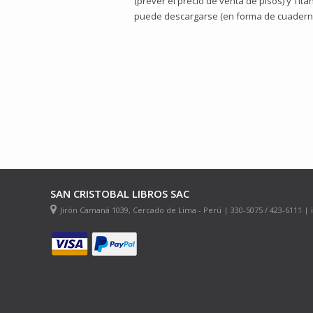
(prever el precio de venta de pisos) y Tit
puede des­cargarse (en forma de cuadernos
SAN CRISTOBAL LIBROS SAC
Jirón Camaná 1039, Cercado de Lima - Perú | 330-5075 / 423-6111 |