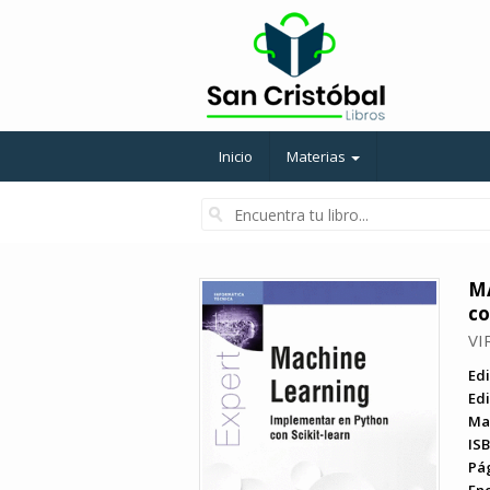
Inicio
Materias
M
co
VI
Edi
Edi
Ma
ISB
Pá