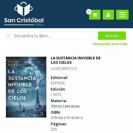
0
Busqueda avanzada
LA SUSTANCIA INVISIBLE DE
LOS CIELOS
ULISES BERTOLO
Editorial:
ESPASA
Edición:
/ 2015
Materia:
Obras Literarias
ISBN:
978-84-670-4346-4
Páginas:
325