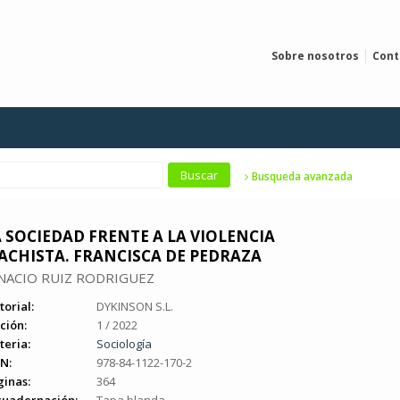
Sobre nosotros
Cont
Busqueda avanzada
 SOCIEDAD FRENTE A LA VIOLENCIA
ACHISTA. FRANCISCA DE PEDRAZA
NACIO RUIZ RODRIGUEZ
torial:
DYKINSON S.L.
ción:
1 / 2022
teria:
Sociología
N:
978-84-1122-170-2
ginas:
364