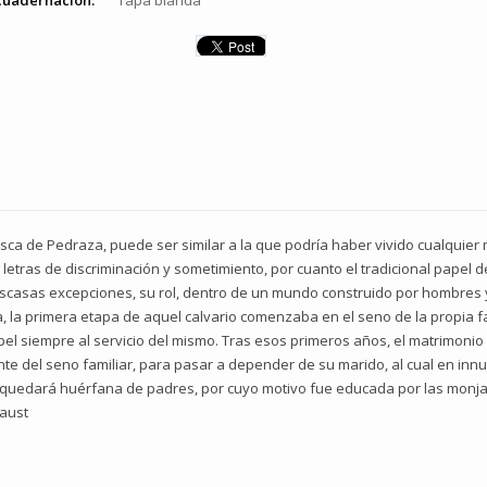
cuadernación:
Tapa blanda
sca de Pedraza, puede ser similar a la que podría haber vivido cualquier mu
en letras de discriminación y sometimiento, por cuanto el tradicional papel d
escasas excepciones, su rol, dentro de un mundo construido por hombres 
, la primera etapa de aquel calvario comenzaba en el seno de la propia f
el siempre al servicio del mismo. Tras esos primeros años, el matrimoni
ente del seno familiar, para pasar a depender de su marido, al cual en in
to quedará huérfana de padres, por cuyo motivo fue educada por las mon
 aust