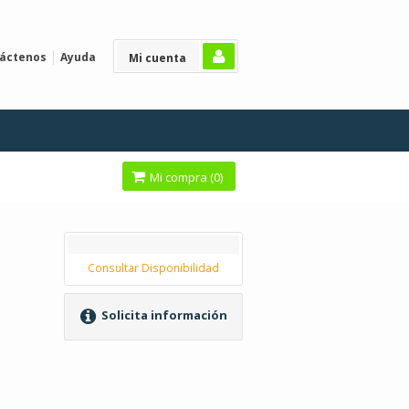
áctenos
Ayuda
Mi cuenta
Mi compra (
0
)
Consultar Disponibilidad
Solicita información