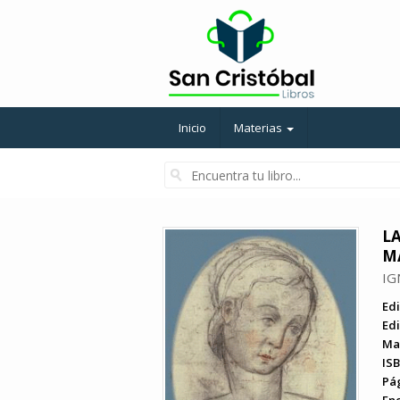
Inicio
Materias
LA
M
IG
Edi
Edi
Ma
ISB
Pá