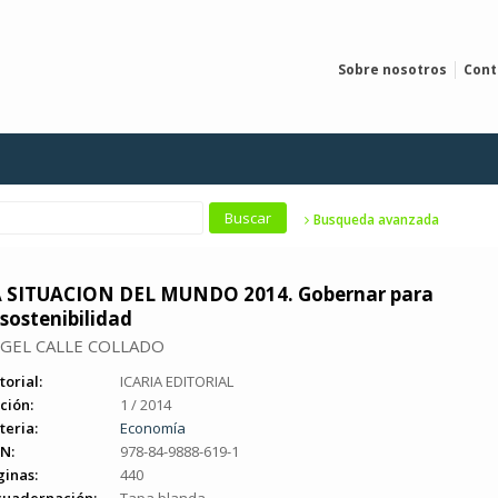
Sobre nosotros
Cont
Busqueda avanzada
 SITUACION DEL MUNDO 2014. Gobernar para
 sostenibilidad
GEL CALLE COLLADO
torial:
ICARIA EDITORIAL
ción:
1 / 2014
teria:
Economía
N:
978-84-9888-619-1
ginas:
440