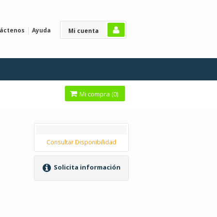
áctenos
Ayuda
Mi cuenta
Mi compra (
0
)
Consultar Disponibilidad
Solicita información