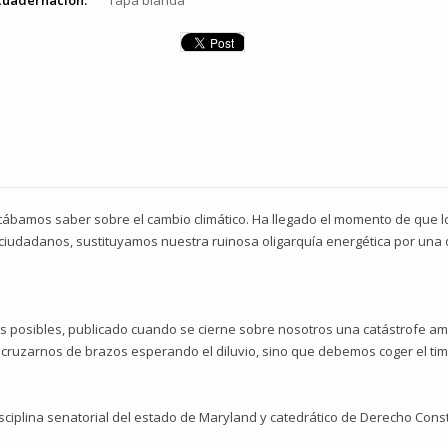
cuadernación:
Tapa blanda
itábamos saber sobre el cambio climático. Ha llegado el momento de que l
ciudadanos, sustituyamos nuestra ruinosa oligarquía energética por una d
as posibles, publicado cuando se cierne sobre nosotros una catástrofe a
ruzarnos de brazos esperando el diluvio, sino que debemos coger el timón
ciplina senatorial del estado de Maryland y catedrático de Derecho Const