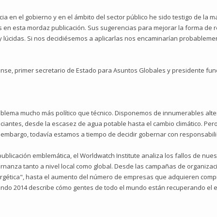
a en el gobierno y en el ámbito del sector público he sido testigo de la 
os en esta mordaz publicación. Sus sugerencias para mejorar la forma de 
 lúcidas. Si nos decidiésemos a aplicarlas nos encaminarían probableme
ense, primer secretario de Estado para Asuntos Globales y presidente fu
problema mucho más político que técnico. Disponemos de innumerables alte
antes, desde la escasez de agua potable hasta el cambio climático. Per
n embargo, todavía estamos a tiempo de decidir gobernar con responsabil
 publicación emblemática, el Worldwatch Institute analiza los fallos de nue
rnanza tanto a nivel local como global. Desde las campañas de organizaci
nergética", hasta el aumento del número de empresas que adquieren comp
 mundo 2014 describe cómo gentes de todo el mundo están recuperando el e