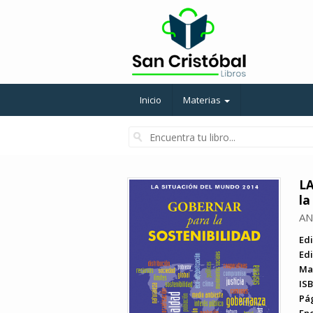
Inicio
Materias
LA
la
AN
Edi
Edi
Ma
ISB
Pá