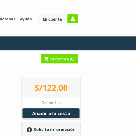
áctenos
Ayuda
Mi cuenta
Mi compra (
0
)
S/122.00
Disponible
Añadir a la cesta
Solicita información