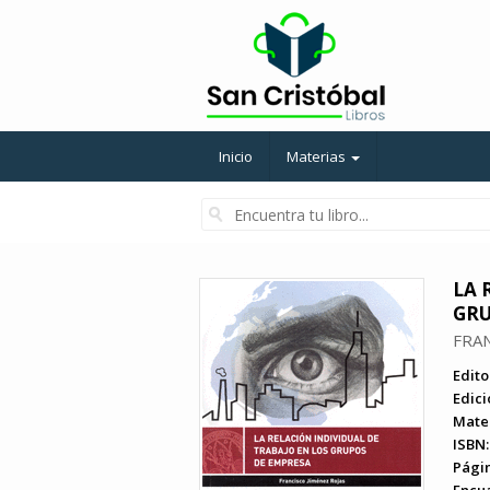
Inicio
Materias
LA 
GRU
FRAN
Edito
Edici
Mater
ISBN:
Págin