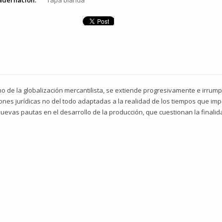
adernación:
Tapa blanda
no de la globalización mercantilista, se extiende progresivamente e irru
iones jurídicas no del todo adaptadas a la realidad de los tiempos que im
evas pautas en el desarrollo de la producción, que cuestionan la finalid