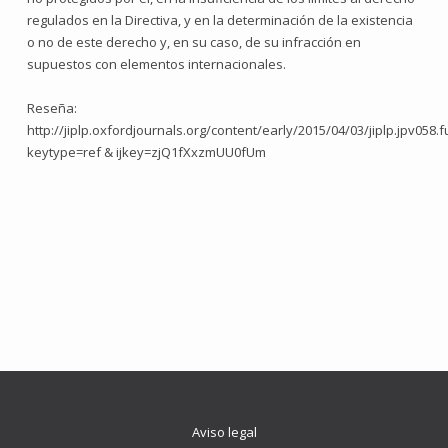
regulados en la Directiva, y en la determinación de la existencia
o no de este derecho y, en su caso, de su infracción en
supuestos con elementos internacionales.
Reseña:
http://jiplp.oxfordjournals.org/content/early/2015/04/03/jiplp.jpv058.fu
keytype=ref & ijkey=zjQ1fXxzmUU0fUm
Aviso legal