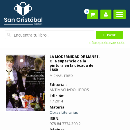
0
Busqueda avanzada
LA MODERNIDAD DE MANET.
O la superficie de la
pintura en la década de
1860
MICHAEL FRIED
Editorial:
ANTIMACHADO LIBROS
Edición:
1 / 2014
Materia:
Obras Literarias
ISBN:
978-84-7774-300-2
Páginas: