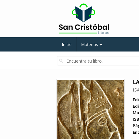
Inicio
Materias
L
IS
Edi
Edi
Ma
ISB
Pá
En