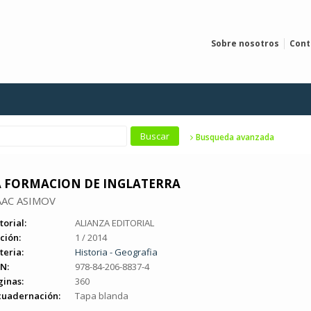
Sobre nosotros
Cont
Busqueda avanzada
A FORMACION DE INGLATERRA
AAC ASIMOV
torial:
ALIANZA EDITORIAL
ción:
1 / 2014
teria:
Historia - Geografia
N:
978-84-206-8837-4
ginas:
360
cuadernación:
Tapa blanda