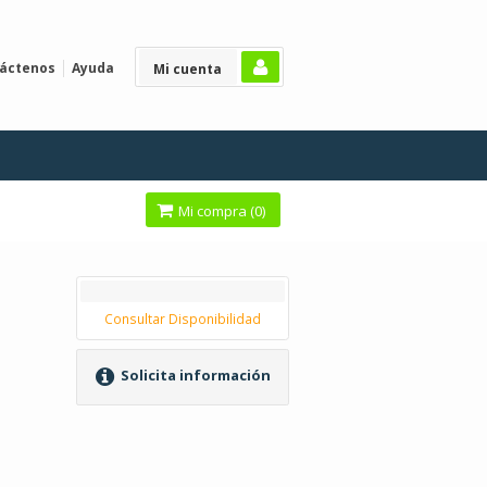
áctenos
Ayuda
Mi cuenta
Mi compra (
0
)
Consultar Disponibilidad
Solicita información