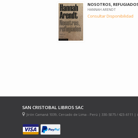
NOSOTROS, REFUGIADO
HANNAH ARENDT
Consultar Disponibilidad
SAN CRISTOBAL LIBROS SAC
Jirón Camaná 1039, Cercado de Lima - Perú | 330-5075 / 423-6111 |