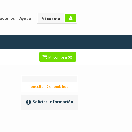
áctenos
Ayuda
Mi cuenta
Mi compra (
0
)
Consultar Disponibilidad
Solicita información