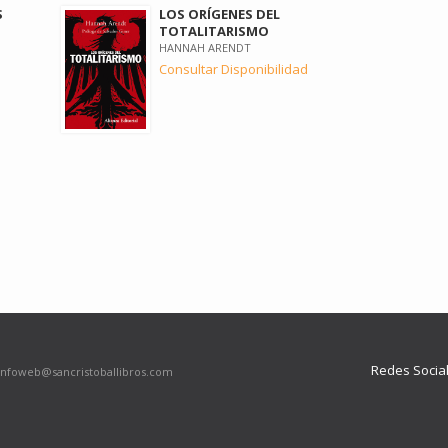
S
LOS ORÍGENES DEL
TOTALITARISMO
HANNAH ARENDT
Consultar Disponibilidad
Redes Socia
infoweb@sancristoballibros.com