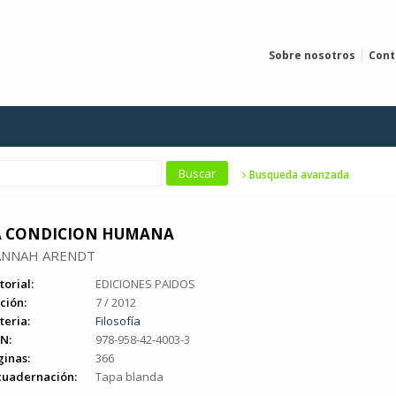
Sobre nosotros
Cont
Busqueda avanzada
A CONDICION HUMANA
NNAH ARENDT
torial:
EDICIONES PAIDOS
ción:
7 / 2012
teria:
Filosofía
N:
978-958-42-4003-3
ginas:
366
cuadernación:
Tapa blanda