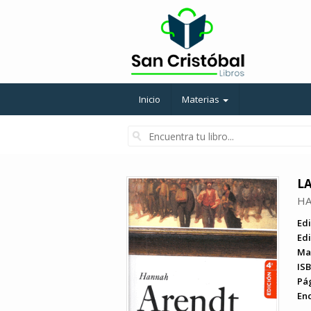
Inicio
Materias
L
HA
Edi
Edi
Ma
ISB
Pá
En