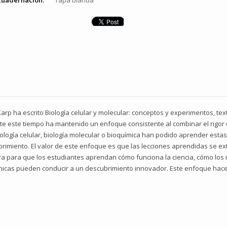
cuadernación:
Tapa blanda
 Karp ha escrito Biología celular y molecular: conceptos y experimentos, t
te este tiempo ha mantenido un enfoque consistente al combinar el rigor 
iología celular, biología molecular o bioquímica han podido aprender esta
rimiento. El valor de este enfoque es que las lecciones aprendidas se e
ra para que los estudiantes aprendan cómo funciona la ciencia, cómo lo
icas pueden conducir a un descubrimiento innovador. Este enfoque hace q