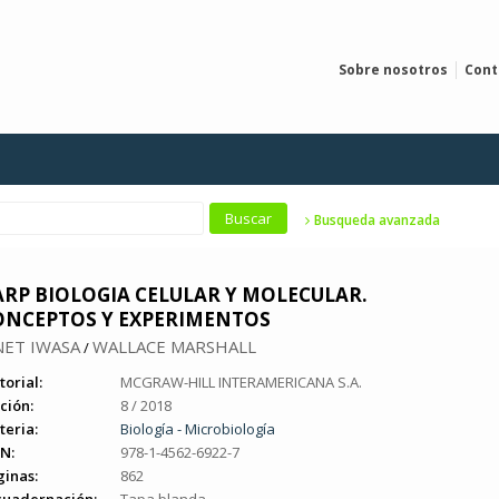
Sobre nosotros
Cont
Busqueda avanzada
ARP BIOLOGIA CELULAR Y MOLECULAR.
ONCEPTOS Y EXPERIMENTOS
NET IWASA
WALLACE MARSHALL
/
torial:
MCGRAW-HILL INTERAMERICANA S.A.
ción:
8 / 2018
teria:
Biología - Microbiología
N:
978-1-4562-6922-7
ginas:
862