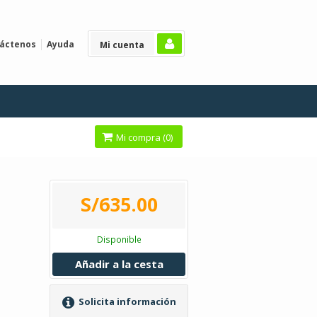
áctenos
Ayuda
Mi cuenta
Mi compra (
0
)
S/635.00
Disponible
Añadir a la cesta
Solicita información