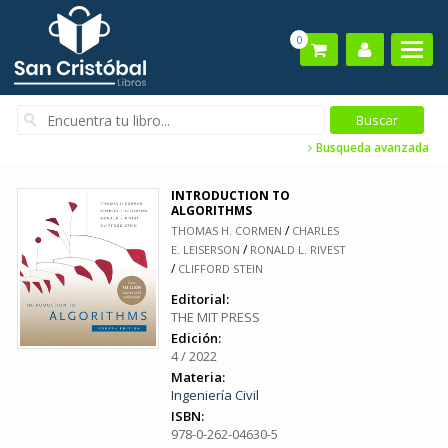
0
Busqueda avanzada
INTRODUCTION TO
ALGORITHMS
/
THOMAS H. CORMEN
CHARLES
/
E. LEISERSON
RONALD L. RIVEST
/
CLIFFORD STEIN
Editorial:
THE MIT PRESS
Edición:
4 / 2022
Materia:
Ingeniería Civil
ISBN:
978-0-262-04630-5