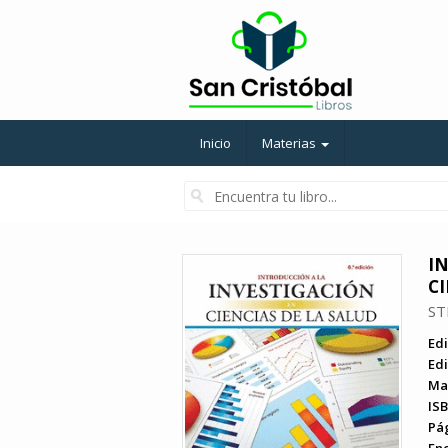
Inicio
Materias
I
CI
ST
Edi
Edi
Ma
ISB
Pá