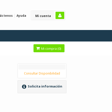
áctenos
Ayuda
Mi cuenta
Mi compra (
0
)
Consultar Disponibilidad
Solicita información