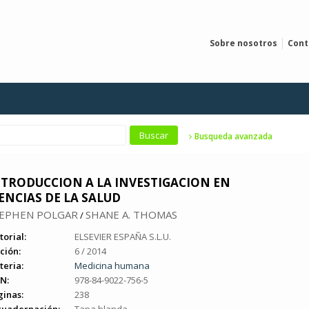
Sobre nosotros
Cont
Busqueda avanzada
NTRODUCCION A LA INVESTIGACION EN
ENCIAS DE LA SALUD
EPHEN POLGAR
SHANE A. THOMAS
/
torial:
ELSEVIER ESPAÑA S.L.U.
ción:
6 / 2014
teria:
Medicina humana
N:
978-84-9022-756-5
ginas:
238