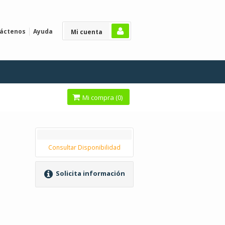
áctenos
Ayuda
Mi cuenta
Mi compra (
0
)
Consultar Disponibilidad
Solicita información