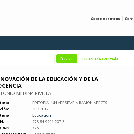
Sobre nosotros
Cont
Busqueda avanzada
NNOVACIÓN DE LA EDUCACIÓN Y DE LA
OCENCIA
TONIO MEDINA RIVILLA
torial:
EDITORIAL UNIVERSITARIA RAMON ARECES
ción:
2R / 2017
teria:
Educación
N:
978-84-9961-207-2
ginas:
376