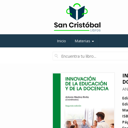
Inicio
Materias
I
D
AN
Edi
Edi
Ma
ISB
Pá