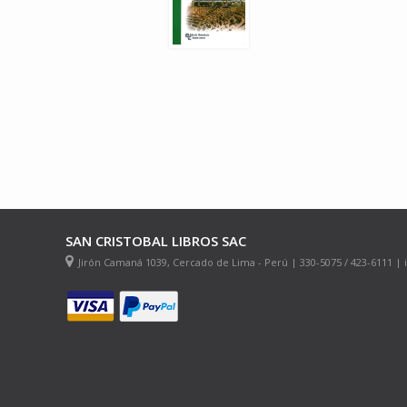
SAN CRISTOBAL LIBROS SAC
Jirón Camaná 1039, Cercado de Lima - Perú | 330-5075 / 423-6111 |