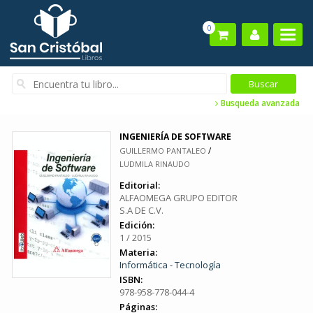
0
Busqueda avanzada
INGENIERÍA DE SOFTWARE
/
GUILLERMO PANTALEO
LUDMILA RINAUDO
Editorial:
ALFAOMEGA GRUPO EDITOR
S.A DE C.V.
Edición:
1 / 2015
Materia:
Informática - Tecnología
ISBN:
978-958-778-044-4
Páginas: