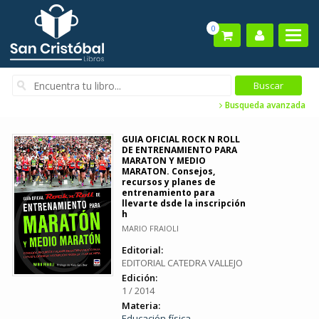
0
Busqueda avanzada
GUIA OFICIAL ROCK N ROLL
DE ENTRENAMIENTO PARA
MARATON Y MEDIO
MARATON. Consejos,
recursos y planes de
entrenamiento para
llevarte dsde la inscripción
h
MARIO FRAIOLI
Editorial:
EDITORIAL CATEDRA VALLEJO
Edición:
1 / 2014
Materia:
Educación física