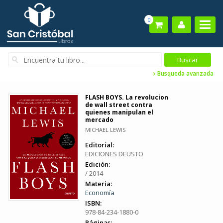
0
Busqueda avanzada
FLASH BOYS. La revolucion
de wall street contra
quienes manipulan el
mercado
MICHAEL LEWIS
Editorial:
EDICIONES DEUSTO
Edición:
/ 2014
Materia:
Economía
ISBN:
978-84-234-1880-0
Páginas: