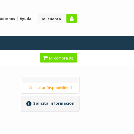
áctenos
Ayuda
Mi cuenta
Mi compra (
0
)
Consultar Disponibilidad
Solicita información