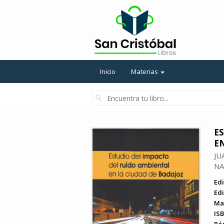
Inicio
Materias
E
E
JU
NA
Edi
Edi
Ma
ISB