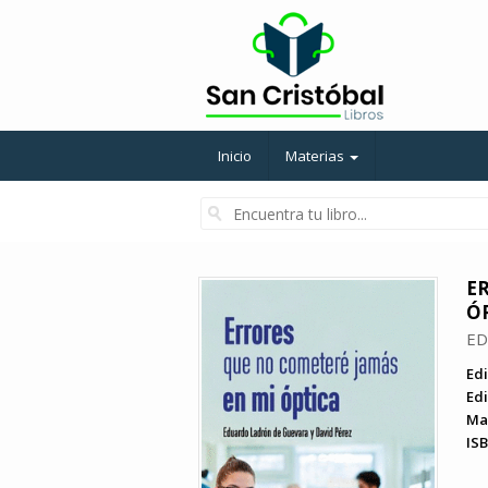
Inicio
Materias
E
Ó
ED
Edi
Edi
Ma
ISB