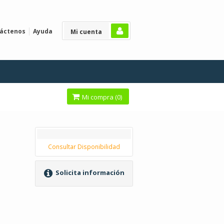
áctenos
Ayuda
Mi cuenta
Mi compra (
0
)
Consultar Disponibilidad
Solicita información