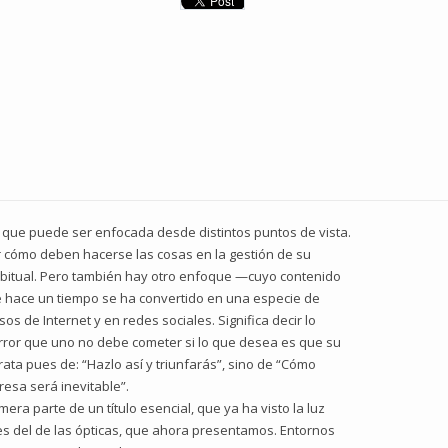
 que puede ser enfocada desde distintos puntos de vista.
r cómo deben hacerse las cosas en la gestión de su
abitual. Pero también hay otro enfoque —cuyo contenido
hace un tiempo se ha convertido en una especie de
 de Internet y en redes sociales. Significa decir lo
error que uno no debe cometer si lo que desea es que su
ata pues de: “Hazlo así y triunfarás”, sino de “Cómo
resa será inevitable”.
ra parte de un título esencial, que ya ha visto la luz
es del de las ópticas, que ahora presentamos. Entornos