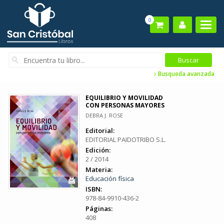
0
Busqueda avanzada
EQUILIBRIO Y MOVILIDAD
CON PERSONAS MAYORES
DEBRA J. ROSE
Editorial:
EDITORIAL PAIDOTRIBO S.L.
Edición:
2 / 2014
Materia:
Educación física
ISBN:
978-84-9910-436-2
Páginas:
408