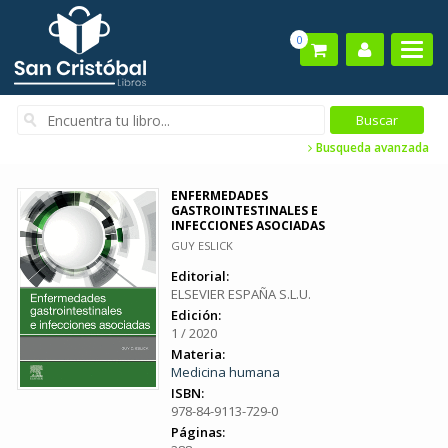
0
Busqueda avanzada
ENFERMEDADES
GASTROINTESTINALES E
INFECCIONES ASOCIADAS
GUY ESLICK
Editorial:
ELSEVIER ESPAÑA S.L.U.
Edición:
1 / 2020
Materia:
Medicina humana
ISBN:
978-84-9113-729-0
Páginas: