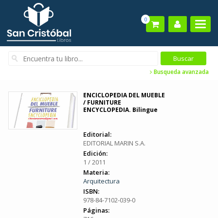
0
Busqueda avanzada
ENCICLOPEDIA DEL MUEBLE
/ FURNITURE
ENCYCLOPEDIA. Bilingue
Editorial:
EDITORIAL MARIN S.A.
Edición:
1 / 2011
Materia:
Arquitectura
ISBN:
978-84-7102-039-0
Páginas: