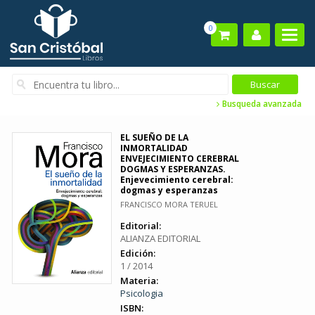
0
Busqueda avanzada
EL SUEÑO DE LA
INMORTALIDAD
ENVEJECIMIENTO CEREBRAL
DOGMAS Y ESPERANZAS.
Enjevecimiento cerebral:
dogmas y esperanzas
FRANCISCO MORA TERUEL
Editorial:
ALIANZA EDITORIAL
Edición:
1 / 2014
Materia:
Psicologia
ISBN: