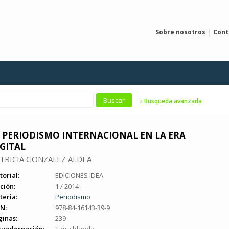
Sobre nosotros
Cont
Busqueda avanzada
L PERIODISMO INTERNACIONAL EN LA ERA
GITAL
TRICIA GONZALEZ ALDEA
torial:
EDICIONES IDEA
ción:
1 / 2014
teria:
Periodismo
N:
978-84-16143-39-9
ginas:
239