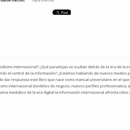
cuadernación:
Tapa blanda
iodismo internacional? ¿Qué paradojas se ocultan detrás de la era de la i
iendo el control de la información? ¿Estamos hablando de nuevos medios p
de dar respuesta este libro que nace como manual universitario en el que
dismo internacional (modelos de negocio, nuevos perfiles profesionales), a
istema mediático de la era digital la información internacional afronta r