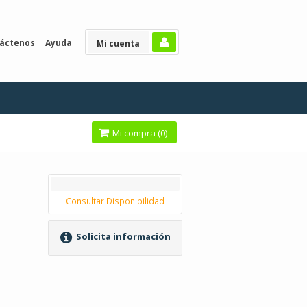
áctenos
Ayuda
Mi cuenta
Mi compra (
0
)
Consultar Disponibilidad
Solicita información