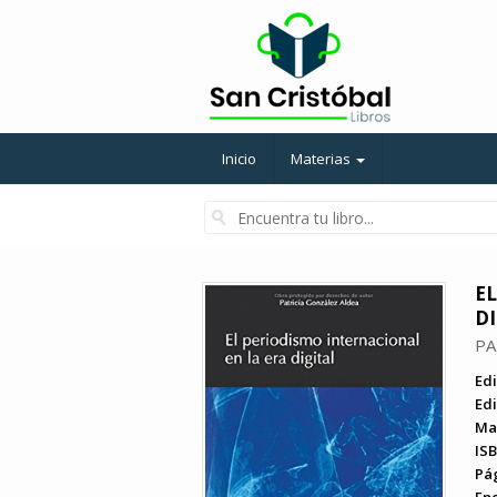
Inicio
Materias
E
DI
PA
Edi
Edi
Ma
ISB
Pá