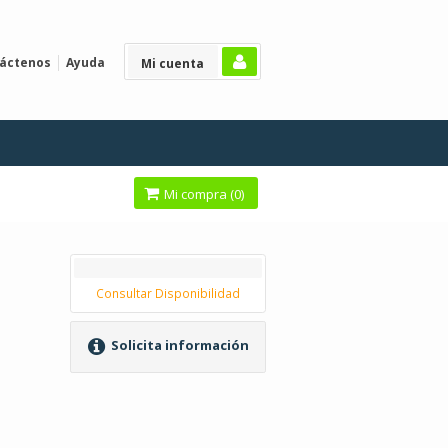
áctenos
Ayuda
Mi cuenta
Mi compra (
0
)
Consultar Disponibilidad
Solicita información