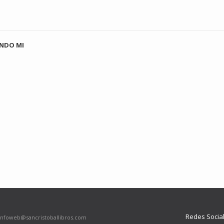
NDO MI
Redes Socia
infoweb@sancristoballibros.com