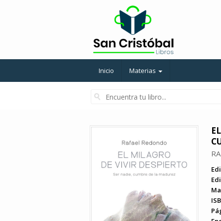
Inicio
Materias
EL
C
RA
Edi
Edi
Ma
ISB
Pá