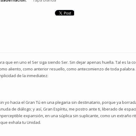
cuadernación:
Tapa blanda
que en uno el Ser siga siendo Ser. Sin dejar apenas huella. Tal es la con
como aliento, como anterior resuello, como antecomienzo de toda palabra. 
implicidad de la inmediatez:
sin yo hacia el Gran Tú en una plegaria sin destinatario, porque ya borra
uda de diálogo; y así, Gran Espíritu, me postro ante ti, liberado de espaci
imperceptible expansión, en una súplica sin suplicante, como un extraño ri
r que exhala tu Unidad.