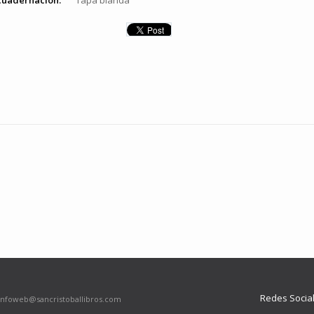
cuadernación:
Tapa blanda
Redes Socia
infoweb@sancristoballibros.com