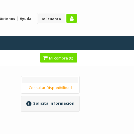
áctenos
Ayuda
Mi cuenta
Mi compra (
0
)
Consultar Disponibilidad
Solicita información