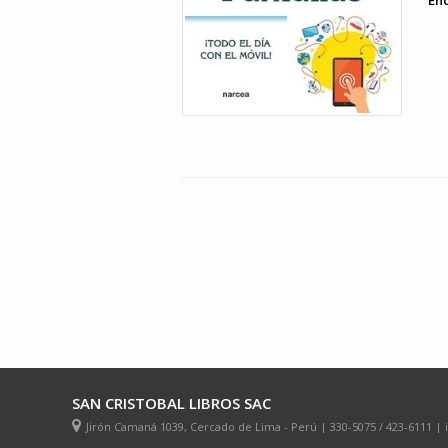
En
SAN CRISTOBAL LIBROS SAC
Jirón Camaná 1039, Cercado de Lima - Perú | 330-5075 / 423-6111 |