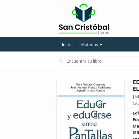
Inicio
Materias
E
EL
J.
GO
Edi
Edi
Ma
ISB