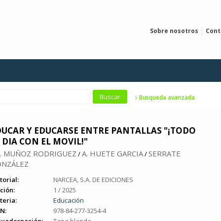
Sobre nosotros
Cont
Busqueda avanzada
DUCAR Y EDUCARSE ENTRE PANTALLAS "¡TODO
 DIA CON EL MOVIL!"
M. MUÑOZ RODRIGUEZ
A. HUETE GARCIA
SERRATE
/
/
NZÁLEZ
torial:
NARCEA, S.A. DE EDICIONES
ción:
1 / 2025
teria:
Educación
N:
978-84-277-3254-4