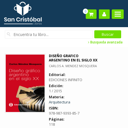
0
Busqueda avanzada
DISEÑO GRAFICO
ARGENTINO EN EL SIGLO XX
CARLOS A. MENDEZ MOSQUERA
Editorial:
EDICIONES INFINITO
Edición:
1 / 2015
Materia:
Arquitectura
ISBN:
978-987-9393-85-7
Páginas:
118