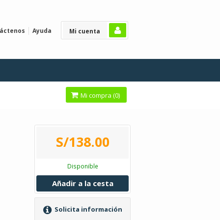
áctenos
Ayuda
Mi cuenta
Mi compra (
0
)
S/138.00
Disponible
Añadir a la cesta
Solicita información