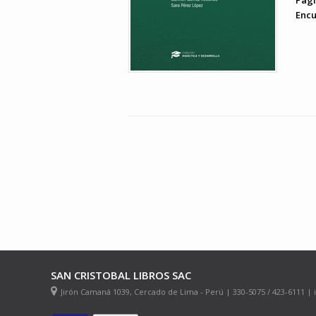
Pági
Encu
SAN CRISTOBAL LIBROS SAC
Jirón Camaná 1039, Cercado de Lima - Perú | 330-5075 / 423-6111 |