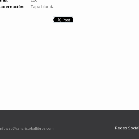
nas:
220
adernación:
Tapa blanda
Redes Socia
infoweb@sancristoballibros.com