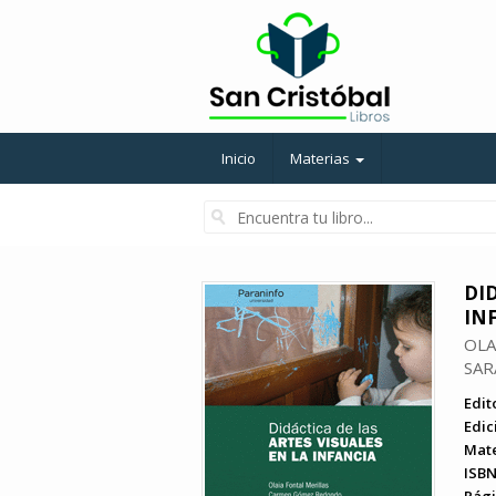
Inicio
Materias
DID
IN
OLA
SAR
Edito
Edic
Mate
ISBN