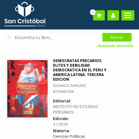
0
Busqueda avanzada
DEMOCRATAS PRECARIOS.
ELITES Y DEBILIDAD
DEMOCRATICA EN EL PERU Y
AMERICA LATINA. TERCERA
EDICION
EDUARDO DARGENT
BOCANEGRA
Editorial:
INSTITUTO DE ESTUDIOS
PERUANOS
Edición:
3 / 2019
Materia:
Ciencias Políticas