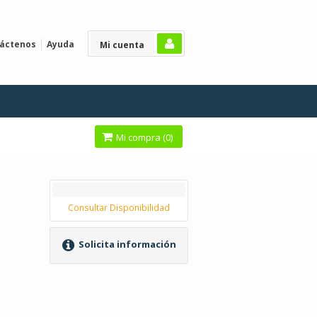
áctenos
Ayuda
Mi cuenta
Mi compra (
0
)
Consultar Disponibilidad
Solicita información