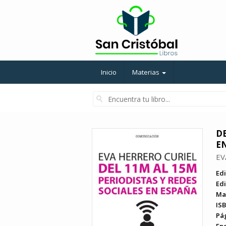
Inicio
Materias
DE
E
EV
Edi
Edi
Ma
ISB
Pá