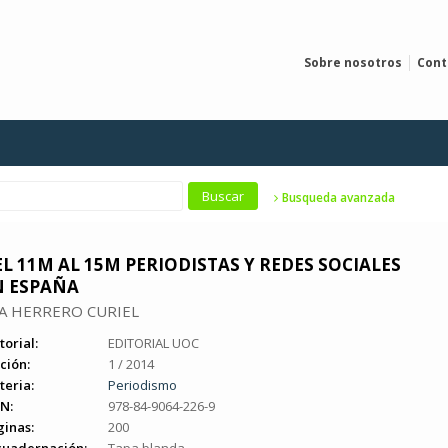
Sobre nosotros
Cont
Busqueda avanzada
L 11M AL 15M PERIODISTAS Y REDES SOCIALES
N ESPAÑA
A HERRERO CURIEL
torial:
EDITORIAL UOC
ción:
1 / 2014
teria:
Periodismo
N:
978-84-9064-226-9
ginas:
200