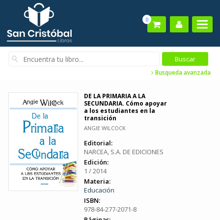
0
Busqueda avanzada
DE LA PRIMARIA A LA
SECUNDARIA. Cómo apoyar
a los estudiantes en la
transición
ANGIE WILCOCK
Editorial:
NARCEA, S.A. DE EDICIONES
Edición:
1 / 2014
Materia:
Educación
ISBN:
978-84-277-2071-8
Páginas: