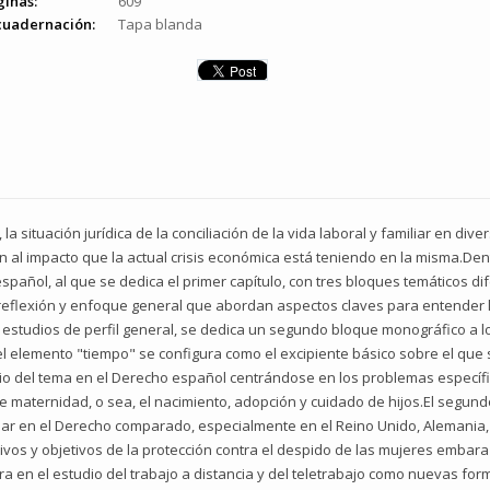
ginas:
609
cuadernación:
Tapa blanda
a situación jurídica de la conciliación de la vida laboral y familiar en div
ón al impacto que la actual crisis económica está teniendo en la misma.Den
spañol, al que se dedica el primer capítulo, con tres bloques temáticos d
eflexión y enfoque general que abordan aspectos claves para entender la 
 estudios de perfil general, se dedica un segundo bloque monográfico a lo
 elemento "tiempo" se configura como el excipiente básico sobre el que se
udio del tema en el Derecho español centrándose en los problemas específic
 maternidad, o sea, el nacimiento, adopción y cuidado de hijos.El segundo 
iliar en el Derecho comparado, especialmente en el Reino Unido, Alemania, I
ivos y objetivos de la protección contra el despido de las mujeres embar
tra en el estudio del trabajo a distancia y del teletrabajo como nuevas form