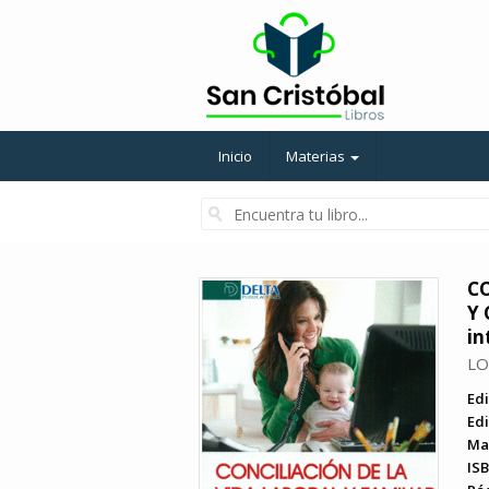
Inicio
Materias
CO
Y 
in
LO
Edi
Edi
Ma
ISB