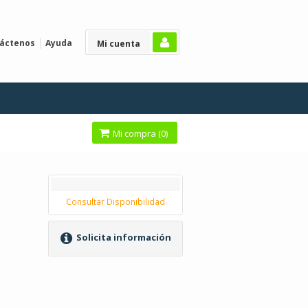
áctenos
Ayuda
Mi cuenta
Mi compra (
0
)
Consultar Disponibilidad
Solicita información