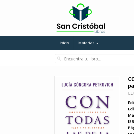
Inicio
Materias
CO
pa
LU
Edi
Edi
Ma
ISB
Pá