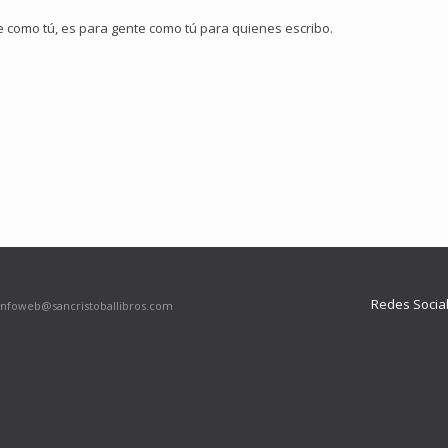
e como tú, es para gente como tú para quienes escribo.
Redes Socia
infoweb@sancristoballibros.com