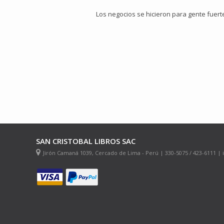
Los negocios se hicieron para gente fuert
SAN CRISTOBAL LIBROS SAC
Jirón Camaná 1039, Cercado de Lima - Perú | 330-5075 / 423-6111 |